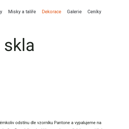
y
Misky a talíře
Dekorace
Galerie
Ceníky
 skla
akémkoliv odstínu dle vzorníku Pantone a vypalujeme na