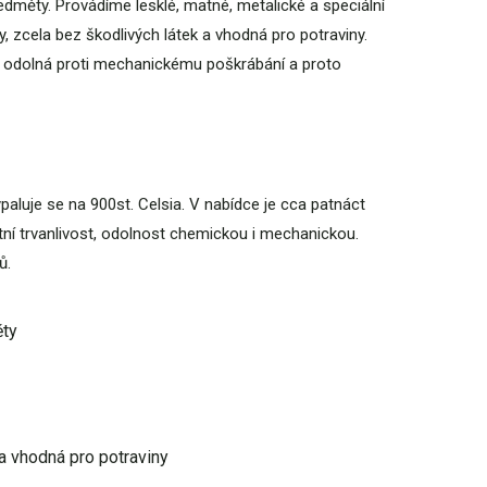
ředměty. Provádíme lesklé, matné, metalické a speciální
 zcela bez škodlivých látek a vhodná pro potraviny.
00% odolná proti mechanickému poškrábání a proto
aluje se na 900st. Celsia. V nabídce je cca patnáct
tní trvanlivost, odolnost chemickou i mechanickou.
ů.
ěty
a vhodná pro potraviny