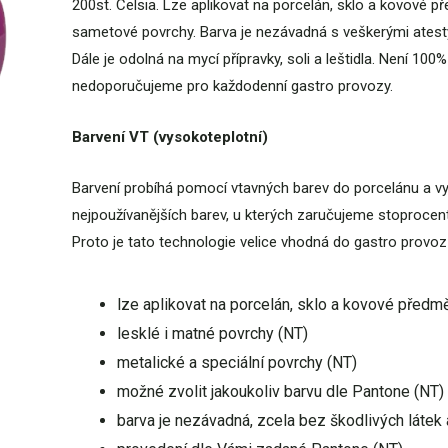
200st. Celsia. Lze aplikovat na porcelán, sklo a kovové p
sametové povrchy. Barva je nezávadná s veškerými atesty,
Dále je odolná na mycí přípravky, soli a leštidla. Není 1
nedoporučujeme pro každodenní gastro provozy.
Barvení VT (vysokoteplotní)
Barvení probíhá pomocí vtavných barev do porcelánu a vyp
nejpoužívanějších barev, u kterých zaručujeme stoprocen
Proto je tato technologie velice vhodná do gastro provoz
lze aplikovat na porcelán, sklo a kovové předm
lesklé i matné povrchy (NT)
metalické a speciální povrchy (NT)
možné zvolit jakoukoliv barvu dle Pantone (NT)
barva je nezávadná, zcela bez škodlivých látek 