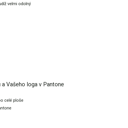
udíž velmi odolný
 a Vašeho loga v Pantone
po celé ploše
antone