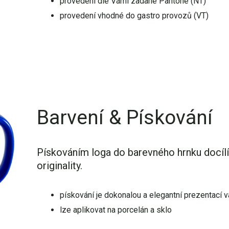
provedení dle Vámi zadané Pantone (NT)
provedení vhodné do gastro provozů (VT)
Barvení & Pískování
Pískováním loga do barevného hrnku docílím
originality.
pískování je dokonalou a elegantní prezentací 
lze aplikovat na porcelán a sklo